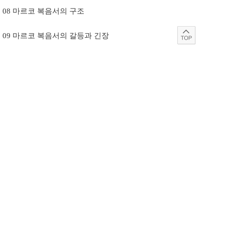
08 마르코 복음서의 구조
09 마르코 복음서의 갈등과 긴장
⑴ 예수와 유다 전통
⑵ 예수와 로마 제국주의
⑶ 예수와 제자들
⑷ 예수의 내적 갈등
10 예수의 함구 명령
11 예수의 가르침
12 마르코 복음서의 예수론