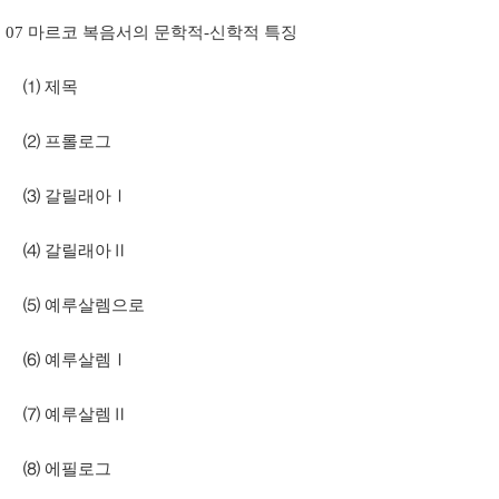
07 마르코 복음서의 문학적-신학적 특징
⑴ 제목
⑵ 프롤로그
⑶ 갈릴래아Ⅰ
⑷ 갈릴래아Ⅱ
⑸ 예루살렘으로
⑹ 예루살렘Ⅰ
⑺ 예루살렘Ⅱ
⑻ 에필로그