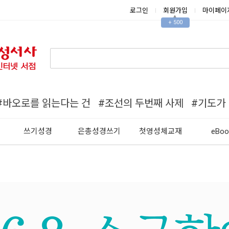
로그인
회원가입
마이페이
▲
+ 500
#바오로를 읽는다는 건
#조선의 두번째 사제
#기도가
쓰기성경
은총성경쓰기
첫영성체교재
eBoo