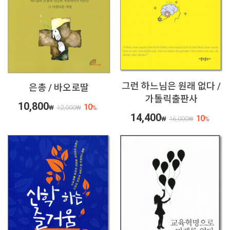
그런 하느님은 원래 없다 /
은총 / 바오로딸
가톨릭출판사
10,800
10
₩
12,000
₩
%
14,400
10
₩
16,000
₩
%