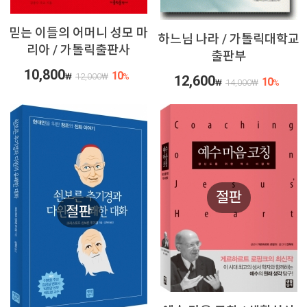
믿는 이들의 어머니 성모 마
하느님 나라 / 가톨릭대학교
리아 / 가톨릭출판사
출판부
10,800
10
₩
12,000
₩
%
12,600
10
₩
14,000
₩
%
절판
절판