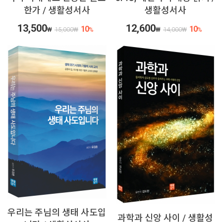
한가 / 생활성서사
생활성서사
13,500
12,600
10
10
₩
15,000
₩
%
₩
14,000
₩
%
우리는 주님의 생태 사도입
과학과 신앙 사이 / 생활성