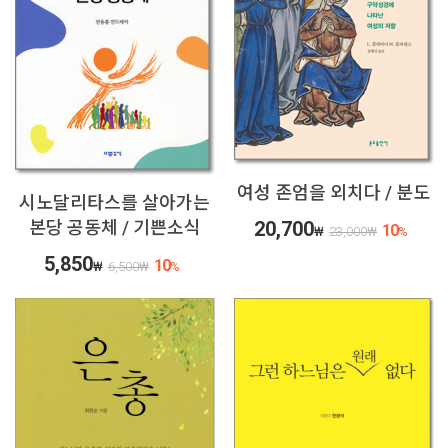
여성 존엄을 외치다 / 분도
시노달리타스를 살아가는
본당 공동체 / 기쁜소식
20,700
10
₩
23,000
₩
%
5,850
10
₩
6,500
₩
%