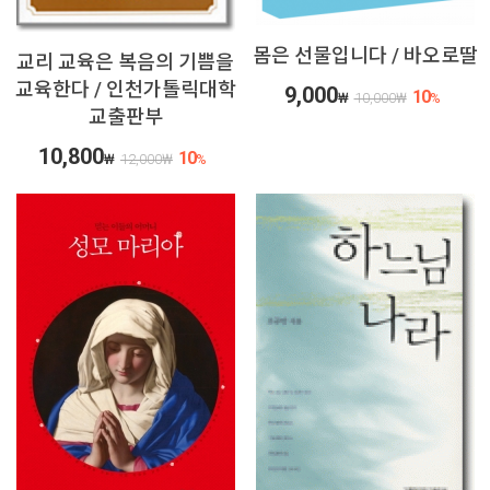
몸은 선물입니다 / 바오로딸
교리 교육은 복음의 기쁨을
교육한다 / 인천가톨릭대학
9,000
10
₩
10,000
₩
%
교출판부
10,800
10
₩
12,000
₩
%