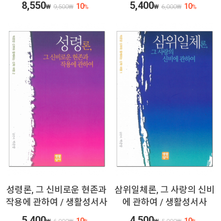
8,550
5,400
10
10
₩
9,500
₩
%
₩
6,000
₩
%
성령론, 그 신비로운 현존과
삼위일체론, 그 사랑의 신비
작용에 관하여 / 생활성서사
에 관하여 / 생활성서사
5,400
4,500
10
10