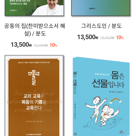
공동의 집(찬미받으소서 해
그리스도인 / 분도
설) / 분도
13,500
10
₩
15,000
₩
%
13,500
10
₩
15,000
₩
%