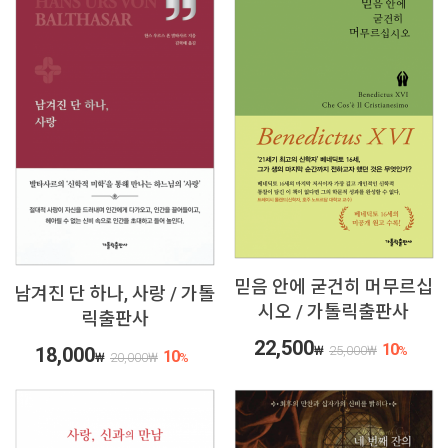
믿음 안에 굳건히 머무르십
남겨진 단 하나, 사랑 / 가톨
시오 / 가톨릭출판사
릭출판사
22,500
10
18,000
₩
25,000
₩
%
10
₩
20,000
₩
%