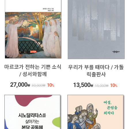
마르코가 전하는 기쁜 소식
우리가 부를 때마다 / 가톨
/ 성서와함께
릭출판사
27,000
13,500
10
10
₩
30,000
₩
%
₩
15,000
₩
%