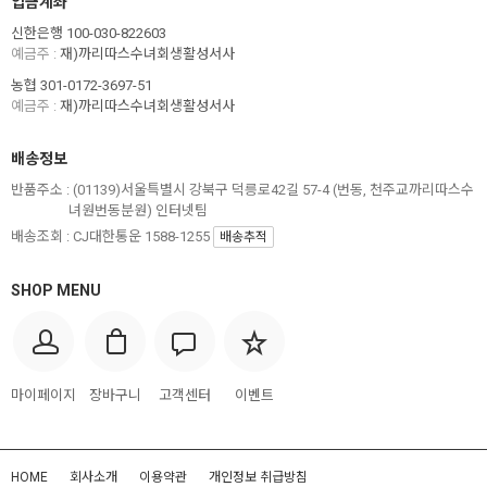
입금계좌
신한은행 100-030-822603
예금주 :
재)까리따스수녀회생활성서사
농협 301-0172-3697-51
예금주 :
재)까리따스수녀회생활성서사
배송정보
반품주소 :
(01139)서울특별시 강북구 덕릉로42길 57-4 (번동, 천주교까리따스수
녀원번동분원) 인터넷팀
배송조회 : CJ대한통운 1588-1255
배송추적
SHOP MENU
마이페이지
장바구니
고객센터
이벤트
HOME
회사소개
이용약관
개인정보 취급방침