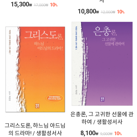
사
15,300
10
₩
17,000
₩
%
10,800
10
₩
12,000
₩
%
은총론, 그 고귀한 선물에 관
하여 / 생활성서사
그리스도론, 하느님 아드님
8,100
의 드라마! / 생활성서사
10
₩
9,000
₩
%