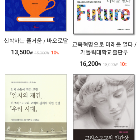
신학하는 즐거움 / 바오로딸
교육혁명으로 미래를 열다 /
13,500
가톨릭대학교출판부
10
₩
15,000
₩
%
16,200
10
₩
18,000
₩
%