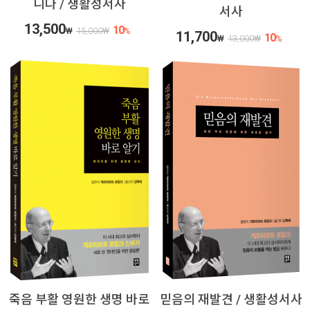
니다 / 생활성서사
서사
13,500
10
₩
15,000
₩
%
11,700
10
₩
13,000
₩
%
죽음 부활 영원한 생명 바로
믿음의 재발견 / 생활성서사