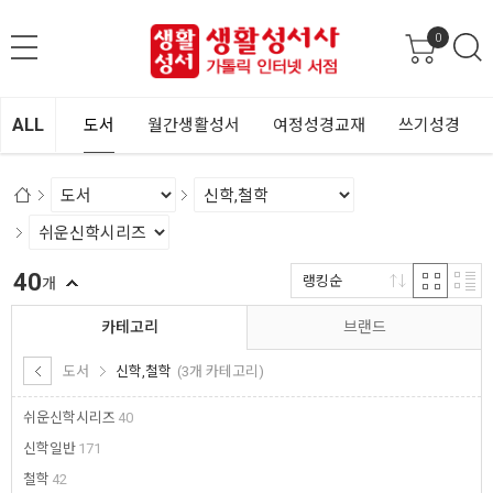
0
ALL
도서
월간생활성서
여정성경교재
쓰기성경
40
랭킹순
개
카테고리
브랜드
도서
신학,철학
(3개 카테고리)
쉬운신학시리즈
40
신학일반
171
철학
42