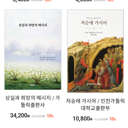
₩
6,000
₩
%
₩
5,000
₩
%
상실과 희망의 메시지 / 가
저승에 가시어 / 인천가톨릭
톨릭출판사
대학교출판부
34,200
10
₩
38,000
₩
%
10,800
10
₩
12,000
₩
%