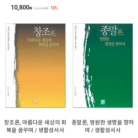
10,800
10
₩
12,000
₩
%
창조론, 아름다운 세상의 회
종말론, 영원한 생명을 향하
복을 꿈꾸며 / 생활성서사
여 / 생활성서사