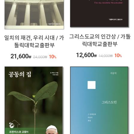
그리스도교의 인간상 / 가톨
일치의 재건, 우리 시대 / 가
릭대학교출판부
톨릭대학교출판부
12,600
21,600
10
₩
14,000
₩
%
10
₩
24,000
₩
%