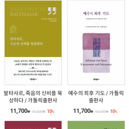
발타사르, 죽음의 신비를 묵
예수의 최후 기도 / 가톨릭
상하다 / 가톨릭출판사
출판사
11,700
11,700
10
10
₩
13,000
₩
%
₩
13,000
₩
%