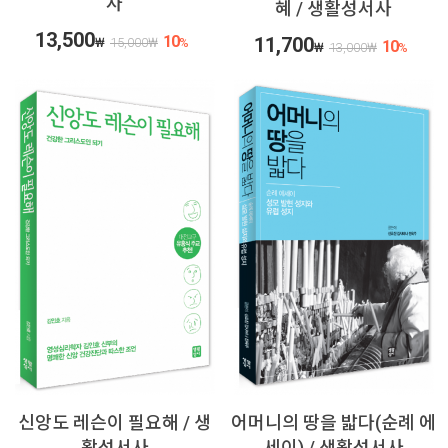
사
혜 / 생활성서사
13,500
10
11,700
₩
15,000
₩
%
10
₩
13,000
₩
%
신앙도 레슨이 필요해 / 생
어머니의 땅을 밟다(순례 에
활성서사
세이) / 생활성서사