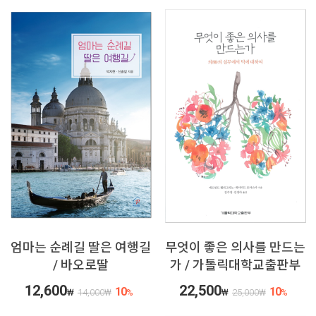
엄마는 순례길 딸은 여행길
무엇이 좋은 의사를 만드는
/ 바오로딸
가 / 가톨릭대학교출판부
12,600
22,500
10
10
₩
14,000
₩
%
₩
25,000
₩
%