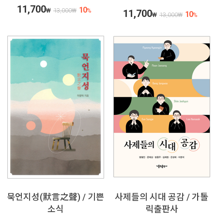
11,700
10
₩
13,000
₩
%
11,700
10
₩
13,000
₩
%
묵언지성(默言之聲) / 기쁜
사제들의 시대 공감 / 가톨
소식
릭출판사