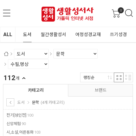
0
ALL
도서
월간생활성서
여정성경교재
쓰기성경
112
랭킹순
개
카테고리
브랜드
도서
문학
(4개 카테고리)
전기[성인전]
100
신앙체험
90
시,소설,어른동화
103