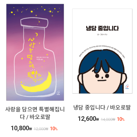
냉담 중입니다 / 바오로딸
사랑을 담으면 특별해집니
다 / 바오로딸
12,600
10
₩
14,000
₩
%
10,800
10
₩
12,000
₩
%