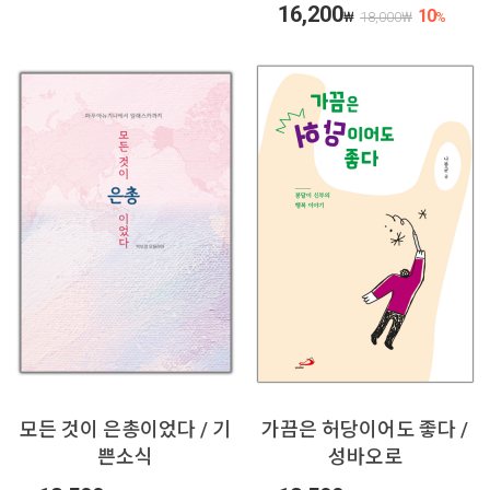
16,200
10
₩
18,000
₩
%
모든 것이 은총이었다 / 기
가끔은 허당이어도 좋다 /
쁜소식
성바오로