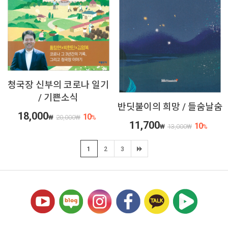
청국장 신부의 코로나 일기
/ 기쁜소식
반딧불이의 희망 / 들숨날숨
18,000
10
₩
20,000
₩
%
11,700
10
₩
13,000
₩
%
1
2
3