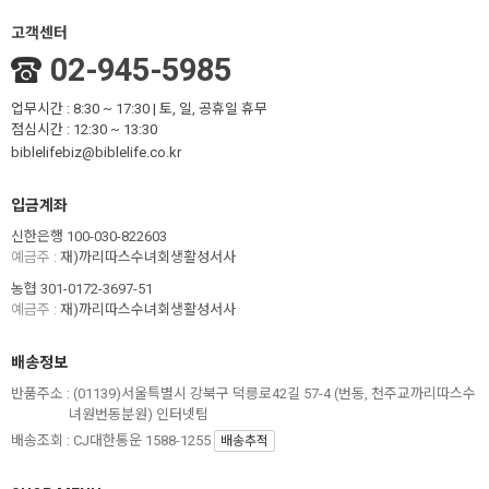
고객센터
02-945-5985
업무시간 : 8:30 ~ 17:30 | 토, 일, 공휴일 휴무
점심시간 : 12:30 ~ 13:30
biblelifebiz@biblelife.co.kr
입금계좌
신한은행 100-030-822603
예금주 :
재)까리따스수녀회생활성서사
농협 301-0172-3697-51
예금주 :
재)까리따스수녀회생활성서사
배송정보
반품주소 :
(01139)서울특별시 강북구 덕릉로42길 57-4 (번동, 천주교까리따스수
녀원번동분원) 인터넷팀
배송조회 : CJ대한통운 1588-1255
배송추적