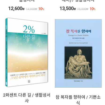
12,600
13,500
10
10
₩
14,000
₩
%
₩
15,000
₩
%
2퍼센트 다른 길 / 생활성서
참 목자를 향하여 / 기쁜소
사
식