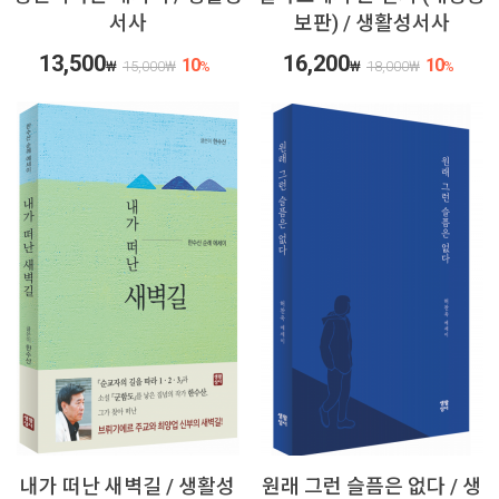
서사
보판) / 생활성서사
13,500
16,200
10
10
₩
15,000
₩
%
₩
18,000
₩
%
내가 떠난 새벽길 / 생활성
원래 그런 슬픔은 없다 / 생