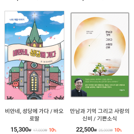
비안네, 성당에 가다 / 바오
만남과 기억 그리고 사랑의
로딸
신비 / 기쁜소식
15,300
22,500
10
10
₩
17,000
₩
%
₩
25,000
₩
%