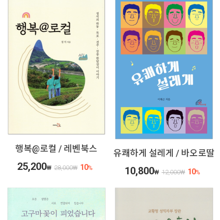
행복@로컬 / 레벤북스
유쾌하게 설레게 / 바오로딸
25,200
10
₩
28,000
₩
%
10,800
10
₩
12,000
₩
%