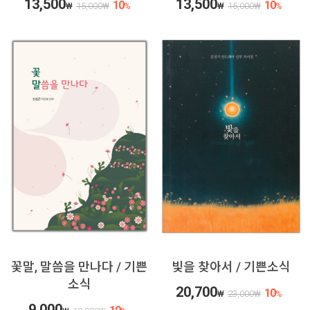
13,500
13,500
10
10
₩
15,000
₩
%
₩
15,000
₩
%
꽃말, 말씀을 만나다 / 기쁜
빛을 찾아서 / 기쁜소식
소식
20,700
10
₩
23,000
₩
%
9,000