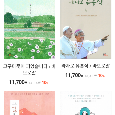
라자로 유흥식 / 바오로딸
고구마꽃이 피었습니다 / 바
오로딸
11,700
10
₩
13,000
₩
%
11,700
10
₩
13,000
₩
%