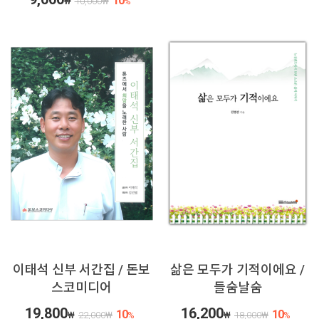
10
₩
10,000
₩
%
이태석 신부 서간집 / 돈보
삶은 모두가 기적이에요 /
스코미디어
들숨날숨
19,800
16,200
10
10
₩
22,000
₩
%
₩
18,000
₩
%