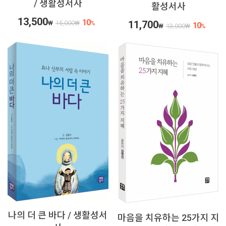
/ 생활성서사
활성서사
13,500
10
11,700
₩
15,000
₩
%
10
₩
13,000
₩
%
나의 더 큰 바다 / 생활성서
마음을 치유하는 25가지 지