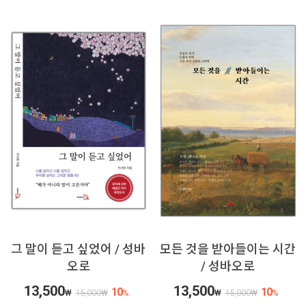
그 말이 듣고 싶었어 / 성바
모든 것을 받아들이는 시간
오로
/ 성바오로
13,500
13,500
10
10
₩
15,000
₩
%
₩
15,000
₩
%