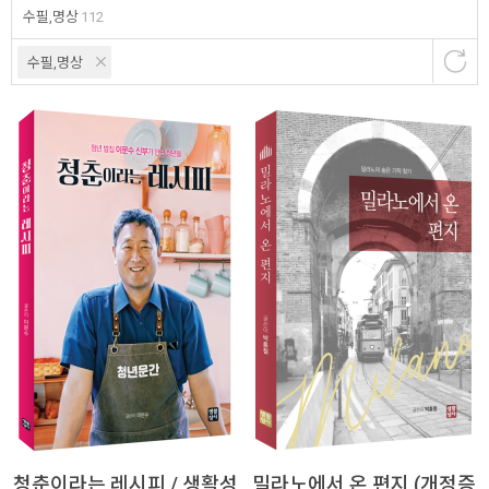
수필,명상
112
수필,명상
청춘이라는 레시피 / 생활성
밀라노에서 온 편지 (개정증