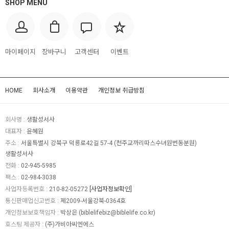
SHOP MENU
마이페이지
장바구니
고객센터
이벤트
HOME
회사소개
이용약관
개인정보 취급방침
회사명 :
생활성서사
대표자 :
윤혜원
주소 :
서울특별시 강북구 덕릉로42길 57-4 (천주교까리따스수녀원번동분원)
생활성서사
전화 :
02-945-5985
팩스 :
02-984-3038
사업자등록번호 :
210-82-05272
[사업자정보확인]
통신판매업신고번호 :
제2009-서울강북-0364호
개인정보보호책임자 :
박상은 (
biblelifebiz@biblelife.co.kr
)
호스팅 제공자 :
(주)가비아씨엔에스