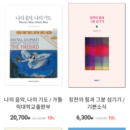
나의 음악, 나의 기도 / 가톨
칭찬의 힘과 그분 섬기기 /
릭대학교출판부
기쁜소식
20,700
6,300
10
10
₩
23,000
₩
%
₩
7,000
₩
%