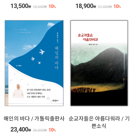
13,500
18,900
10
10
₩
15,000
₩
%
₩
21,000
₩
%
해인의 바다 / 가톨릭출판사
순교자들은 아름다워라 / 기
쁜소식
23,400
10
₩
26,000
₩
%