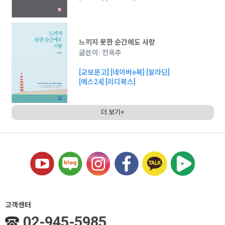
느끼지 못한 순간에도 사랑
글쓴이: 전옥주
[교보문고]
[네이버e북]
[알라딘]
[예스24]
[리디북스]
더 보기+
고객센터
02-945-5985