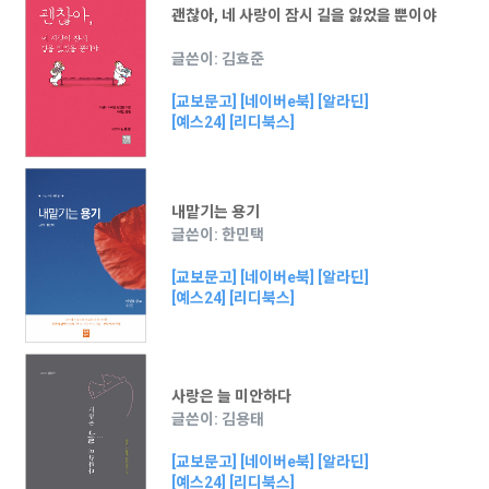
괜찮아, 네 사랑이 잠시 길을 잃었을 뿐이야
글쓴이: 김효준
[교보문고]
[네이버e북]
[알라딘]
[예스24]
[리디북스]
내맡기는 용기
글쓴이: 한민택
[교보문고]
[네이버e북]
[알라딘]
[예스24]
[리디북스]
사랑은 늘 미안하다
글쓴이: 김용태
[교보문고]
[네이버e북]
[알라딘]
[예스24]
[리디북스]