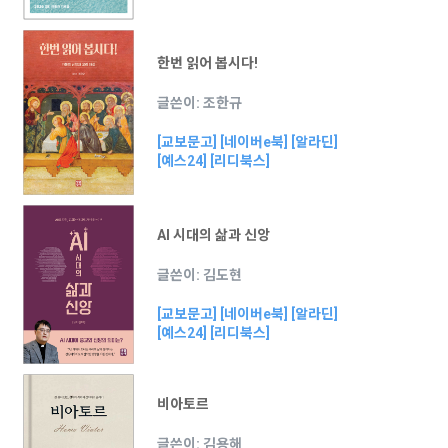
한번 읽어 봅시다!
글쓴이: 조한규
[교보문고]
[네이버e북]
[알라딘]
[예스24]
[리디북스]
AI 시대의 삶과 신앙
글쓴이: 김도현
[교보문고]
[네이버e북]
[알라딘]
[예스24]
[리디북스]
비아토르
글쓴이: 김용해