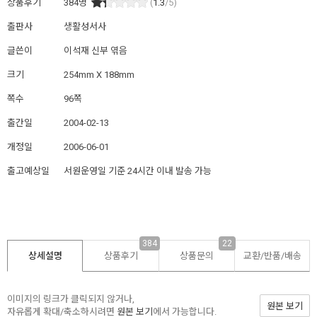
상품후기
384
명
(
1.3
/5)
출판사
생활성서사
글쓴이
이석재 신부 엮음
크기
254mm X 188mm
쪽수
96쪽
출간일
2004-02-13
개정일
2006-06-01
출고예상일
서원운영일 기준 24시간 이내 발송 가능
384
22
상세설명
상품후기
상품문의
교환/반품/
배송
이미지의 링크가 클릭되지 않거나,
원본 보기
자유롭게 확대/축소하시려면
원본 보기
에서 가능합니다.