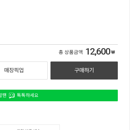
12,600
₩
총 상품금액
매장픽업
구매하기
할땐
톡톡하세요