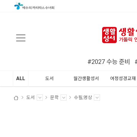
검색
#2027 수능 준비
ALL
도서
월간생활성서
여정성경교재
도서
문학
수필,명상