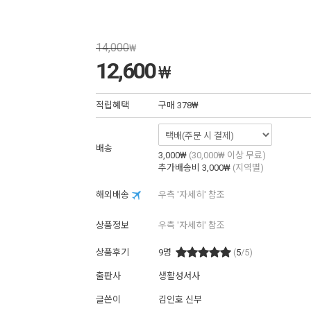
14,000
₩
12,600
₩
적립혜택
구매
378₩
배송
3,000₩
(30,000₩ 이상 무료)
추가배송비
3,000₩
(지역별)
해외배송
우측 '자세히' 참조
상품정보
우측 '자세히' 참조
상품후기
9
명
(
5
/5)
출판사
생활성서사
글쓴이
김인호 신부