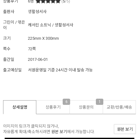
상품후기
6
명
(
5
/5)
출판사
생활성서사
그린이 / 엮은
캐서린 소트닉 / 생활성서사
이
크기
225mm X 300mm
쪽수
72쪽
출간일
2017-06-01
출고예상일
서원운영일 기준 24시간 이내 발송 가능
6
1
상세설명
상품후기
상품문의
교환/반품/
배송
이미지의 링크가 클릭되지 않거나,
원본 보기
자유롭게 확대/축소하시려면
원본 보기
에서 가능합니다.