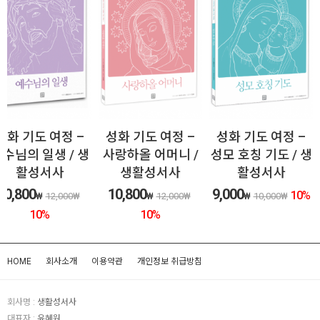
성화 기도 여정 –
성화 기도 여정 –
성화 기도 여정 –
수님의 일생 / 생
사랑하올 어머니 /
성모 호칭 기도 / 생
활성서사
생활성서사
활성서사
10,800
10,800
9,000
10
%
₩
12,000
₩
₩
12,000
₩
₩
10,000
₩
10
%
10
%
HOME
회사소개
이용약관
개인정보 취급방침
회사명 :
생활성서사
대표자 :
윤혜원