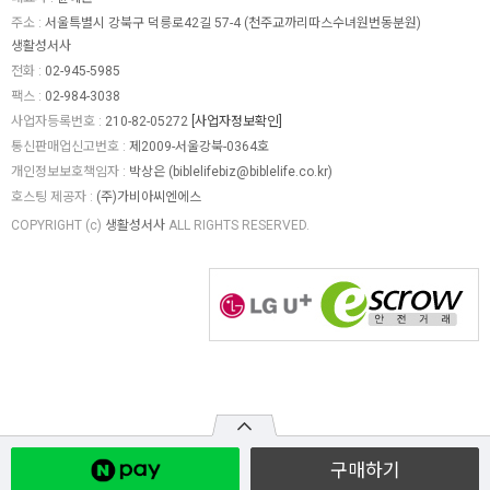
주소 :
서울특별시 강북구 덕릉로42길 57-4 (천주교까리따스수녀원번동분원)
생활성서사
전화 :
02-945-5985
팩스 :
02-984-3038
사업자등록번호 :
210-82-05272
[사업자정보확인]
통신판매업신고번호 :
제2009-서울강북-0364호
개인정보보호책임자 :
박상은 (
biblelifebiz@biblelife.co.kr
)
호스팅 제공자 :
(주)가비아씨엔에스
COPYRIGHT (c)
생활성서사
ALL RIGHTS RESERVED.
구매하기