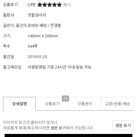
상품후기
24
명
(
5
/5)
출판사
생활성서사
글쓴이, 옮긴이
로버트 배런 / 전경훈
크기
140mm X 200mm
쪽수
544쪽
출간일
2019-01-25
출고예상일
서원운영일 기준 24시간 이내 발송 가능
24
상세설명
상품후기
상품문의
교환/반품/
배송
이미지의 링크가 클릭되지 않거나,
원본 보기
자유롭게 확대/축소하시려면
원본 보기
에서 가능합니다.