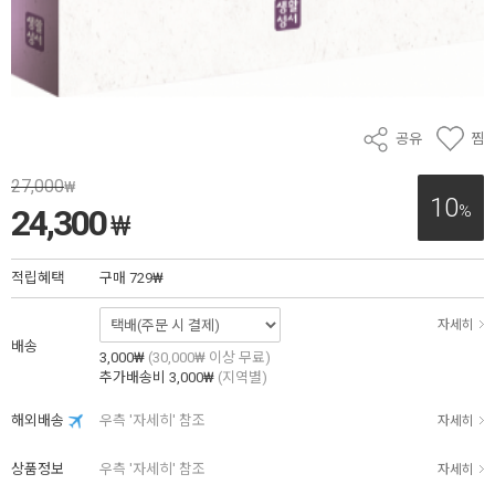
공유
찜
27,000
₩
10
%
24,300
₩
적립혜택
구매
729₩
자세히
배송
3,000₩
(30,000₩ 이상 무료)
추가배송비
3,000₩
(지역별)
해외배송
우측 '자세히' 참조
자세히
상품정보
우측 '자세히' 참조
자세히