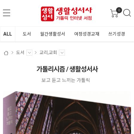
0
ALL
도서
월간생활성서
여정성경교재
쓰기성경
도서
교리,교회
가톨리시즘 / 생활성서사
보고 듣고 느끼는 가톨릭