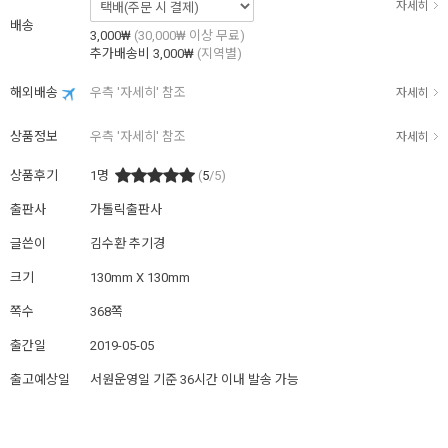
자세히
배송
3,000₩
(30,000₩ 이상 무료)
추가배송비
3,000₩
(지역별)
해외배송
우측 '자세히' 참조
자세히
상품정보
우측 '자세히' 참조
자세히
상품후기
1
명
(
5
/5)
출판사
가톨릭출판사
글쓴이
김수환 추기경
크기
130mm X 130mm
쪽수
368쪽
출간일
2019-05-05
출고예상일
서원운영일 기준 36시간 이내 발송 가능