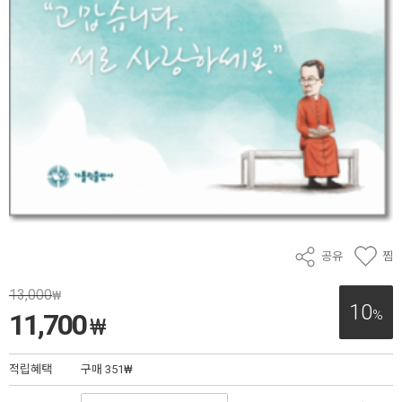
공유
찜
13,000
₩
10
%
11,700
₩
적립혜택
구매
351₩