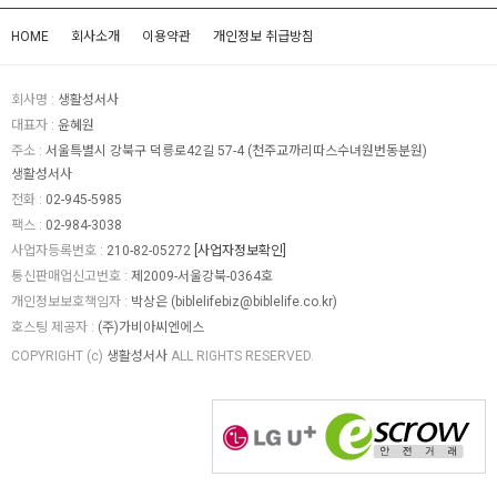
HOME
회사소개
이용약관
개인정보 취급방침
회사명 :
생활성서사
대표자 :
윤혜원
주소 :
서울특별시 강북구 덕릉로42길 57-4 (천주교까리따스수녀원번동분원)
생활성서사
전화 :
02-945-5985
팩스 :
02-984-3038
사업자등록번호 :
210-82-05272
[사업자정보확인]
통신판매업신고번호 :
제2009-서울강북-0364호
개인정보보호책임자 :
박상은 (
biblelifebiz@biblelife.co.kr
)
호스팅 제공자 :
(주)가비아씨엔에스
COPYRIGHT (c)
생활성서사
ALL RIGHTS RESERVED.