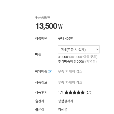
15,000
₩
13,500
₩
적립혜택
구매
405₩
배송
3,000₩
(30,000₩ 이상 무료)
추가배송비
3,000₩
(지역별)
해외배송
우측 '자세히' 참조
상품정보
우측 '자세히' 참조
상품후기
1
명
(
5
/5)
출판사
생활성서사
글쓴이
김혜윤