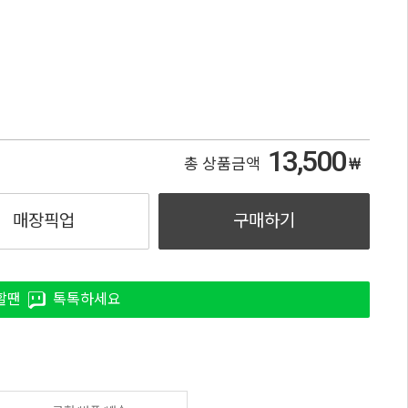
13,500
₩
총 상품금액
매장픽업
구매하기
할땐
톡톡하세요