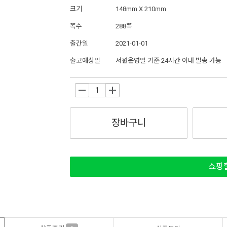
크기
148mm X 210mm
쪽수
288쪽
출간일
2021-01-01
출고예상일
서원운영일 기준 24시간 이내 발송 가능
-
+
장바구니
쇼핑