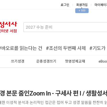
로그인
회원가입
마이페이
▲
+ 500
#바오로를 읽는다는 건
#조선의 두번째 사제
#기도가
쓰기성경
은총성경쓰기
첫영성체교재
eBoo
경 본문 줌인Zoom In - 구세사 편 I / 생활성
대한 이성적 분석과 논리적인 접근은 접어 두고 성경 말씀을 찬찬히