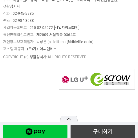
주소 :
서울특별시 강북구 덕릉로42길 57-4 (천주교까리따스수녀원번동분원)
생활성서사
전화 :
02-945-5985
팩스 :
02-984-3038
사업자등록번호 :
210-82-05272
[사업자정보확인]
통신판매업신고번호 :
제2009-서울강북-0364호
개인정보보호책임자 :
박상은 (
biblelifebiz@biblelife.co.kr
)
호스팅 제공자 :
(주)가비아씨엔에스
COPYRIGHT (c)
생활성서사
ALL RIGHTS RESERVED.
구매하기