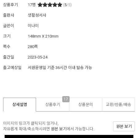
상품후기
17
명
(
5
/5)
출판사
생활성서사
글쓴이
이나미
크기
148mm X 210mm
쪽수
280쪽
출간일
2023-05-24
출고예상일
서원운영일 기준 36시간 이내 발송 가능
17
상세설명
상품후기
상품문의
교환/반품/
배송
이미지의 링크가 클릭되지 않거나,
원본 보기
자유롭게 확대/축소하시려면
원본 보기
에서 가능합니다.