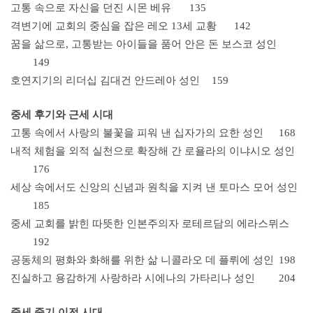
고통 속으로 자신을 던진 시몬 베유
135
격변기에 교회의 중심을 잡은 레오 13세 교황
142
꿈을 삶으로, 고통받는 아이들을 품어 안은 돈 보스코 성인
149
호연지기의 리더십 김대건 안드레아 성인
159
중세 후기와 근세 시대
고통 속에서 사랑의 불꽃을 피워 낸 십자가의 요한 성인
168
내적 체험을 외적 실천으로 확장해 간 로욜라의 이냐시오 성인
176
세상 속에서도 신앙의 신념과 원칙을 지켜 낸 토마스 모어 성인
185
중세 교회를 밝힌 따뜻한 인본주의자 로테르담의 에라스뮈스
192
공동체의 평화와 화해를 위한 삶 니콜라오 데 플뤼에 성인
198
진실하고 용감하게 사랑하라 시에나의 가타리나 성인
204
중세 중기 이전 시대