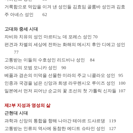
거룩함으로 억압을 이겨 낸 성인들 김효임 골룸바 성인과 김효
주 아녜스 성인
62
고대와 중세 시대
자비와 치유의 성인 마르티노 데 포레스 성인 70
편견과 차별의 세상에 전하는 화해의 메시지 후안 디에고 성인
77
고통받는 이들의 수호성인 리드비나 성인
84
어머니의 모범 모니카 성인
90
베풂과 겸손의 미덕을 선물한 미라의 주교 니콜라오 성인
95
인종과 국경을 넘은 신앙과 희생 라우렌시오 루이즈 성인
100
일본에서 먼저 피어난 순교의 꽃 조선의 첫 가톨릭 신자들
107
제2부 지성과 영성의 삶
근현대 시대
과학과 신앙의 통합을 향해 나아간 테야르 드샤르댕
119
고통받는 인류의 역사에 동참한 에디트 슈타인 성인
127