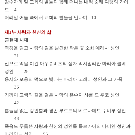
감수자의 말 교회의 별들과 함께 떠나는 내적 순례 여행의 가이
드
4
머리말 어둠 속에서 교회의 별들을 만나며
10
제1부 사랑과 헌신의 삶
근현대 시대
역경을 딛고 사랑의 길을 발견한 작은 꽃 소화 데레사 성인
21
선으로 악을 이긴 아우슈비츠의 성자 막시밀리안 마리아 콜베
성인
28
용서와 포용의 덕으로 빛나는 마리아 고레티 성인과 그 가족
36
기꺼이 고행의 길을 걸은 사막의 은수자 샤를 드 푸코 성인
42
흔들림 없는 강인함과 겸손 루르드의 베르나데트 수비루 성인
48
죽음도 무릅쓴 사랑과 헌신의 성인들 몰로카이의 다미안 성인과
마리안느 성인
55