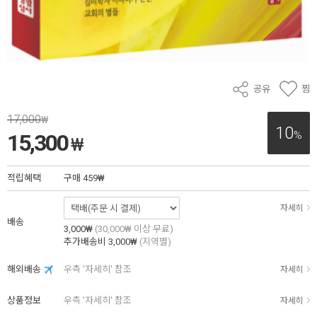
공유
찜
17,000
₩
10
%
15,300
₩
적립혜택
구매
459₩
자세히
배송
3,000₩
(30,000₩ 이상 무료)
추가배송비
3,000₩
(지역별)
해외배송
우측 '자세히' 참조
자세히
상품정보
우측 '자세히' 참조
자세히