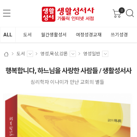
0
ALL
도서
월간생활성서
여정성경교재
쓰기성경
도서
영성,묵상,강론
영성일반
행복합니다, 하느님을 사랑한 사람들 / 생활성서사
심리학자 이나미가 만난 교회의 별들