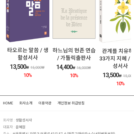
 생
하느님의 현존 연습
비아토르 / 
관계를 치유하는
/ 가톨릭출판사
서사
33가지 지혜 / 생활
성서사
14,400
13,500
₩
₩
16,000
₩
₩
15,0
13,500
10
%
10
%
₩
15,000
₩
10
%
HOME
회사소개
이용약관
개인정보 취급방침
회사명 :
생활성서사
대표자 :
윤혜원