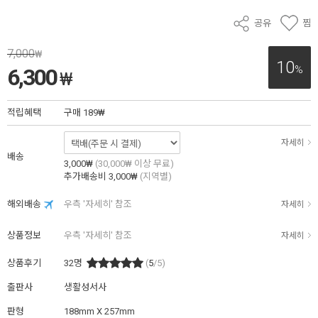
공유
찜
7,000
₩
10
%
6,300
₩
적립혜택
구매
189₩
자세히
배송
3,000₩
(30,000₩ 이상 무료)
추가배송비
3,000₩
(지역별)
해외배송
우측 '자세히' 참조
자세히
상품정보
우측 '자세히' 참조
자세히
상품후기
32
명
(
5
/5)
출판사
생활성서사
판형
188mm X 257mm