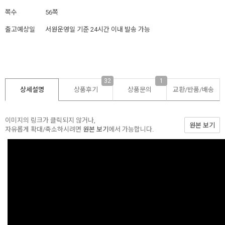
쪽수
56쪽
출고예상일
서원운영일 기준 24시간 이내 발송 가능
32
1
상세설명
상품후기
상품문의
교환/반품/
배송
이미지의 링크가 클릭되지 않거나,
원본 보기
자유롭게 확대/축소하시려면
원본 보기
에서 가능합니다.