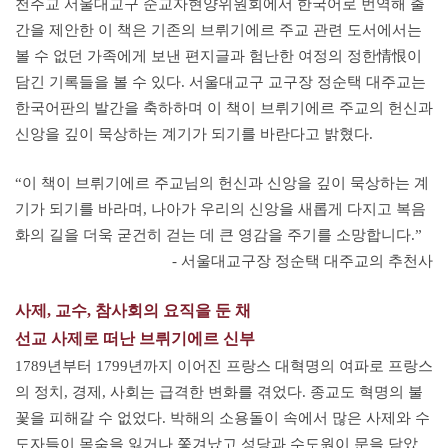
천주교 서울대교구 순교자현양위원회에서 한국어로 번역해 출
간을 제안한 이 책은 기존의 브뤼기에르 주교 관련 도서에서는
볼 수 없던 가족에게 보낸 편지글과 험난한 여정의 정한情恨이
담긴 기록들을 볼 수 있다. 서울대교구 교구장 정순택 대주교는
한국어판의 발간을 축하하며 이 책이 브뤼기에르 주교의 헌신과
신앙을 깊이 묵상하는 계기가 되기를 바란다고 밝혔다.
“이 책이 브뤼기에르 주교님의 헌신과 신앙을 깊이 묵상하는 계
기가 되기를 바라며, 나아가 우리의 신앙을 새롭게 다지고 복음
화의 길을 더욱 굳건히 걷는 데 큰 영감을 주기를 소망합니다.”
- 서울대교구장 정순택 대주교의 추천사
사제, 교수, 참사회의 요직을 둔 채
선교 사제로 떠난 브뤼기에르 신부
1789년부터 1799년까지 이어진 프랑스 대혁명의 여파로 프랑스
의 정치, 경제, 사회는 급격한 변화를 겪었다. 종교도 혁명의 불
꽃을 피해갈 수 없었다. 박해의 소용돌이 속에서 많은 사제와 수
도자들이 목숨을 잃거나 쫓겨났고 성당과 수도원이 문을 닫았