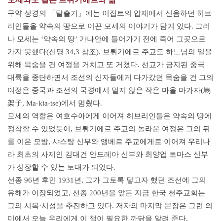
구약 성경의 「탈출기」에는 이집트의 압제에서 신음하던 히브
리인들을 약속의 땅으로 이끈 모세의 이야기가 담겨 있다. 그러
나 모세는 ‘약속의 땅’ 가나안에 들어가기 전에 죽어 그곳으로
가지 못했다(신명 34,3 참조). 브뤼기에르 주교도 하느님의 일을
위해 목숨을 건 여정을 거치고 또 거쳤다. 선교가 금지된 중국
대륙을 종단하면서 조선의 신자들에게 다가갔던 목숨을 건 그의
여정은 중국과 조선의 국경에서 멀지 않은 작은 마을 마가자(馬
架子, Ma-kia-tse)에서 멈췄다.
모세의 역할은 여호수아에게 이어져 히브리인들은 약속의 땅에
정착할 수 있었듯이, 브뤼기에르 주교의 놀라운 여정은 그의 뒤
를 이은 모방, 샤스탕 신부와 앵베르 주교에게로 이어져 우리나
라 최초의 사제인 김대건 안드레아 신부와 최양업 토마스 신부
가 성장할 수 있는 토대가 되었다.
선종 96년 후인 1931년, 그가 그토록 닿고자 했던 조선에 그의
유해가 이장되었고, 선종 200년을 앞둔 지금 한국 천주교회는
그의 시복·시성을 추진하고 있다. 저자의 마지막 문장은 그런 의
미에서 오늘 우리에게 이 책이 필요한 까닭을 알려 준다.