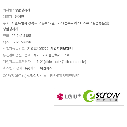
회사명 :
생활성서사
대표자 :
윤혜원
주소 :
서울특별시 강북구 덕릉로42길 57-4 (천주교까리따스수녀원번동분원)
생활성서사
전화 :
02-945-5985
팩스 :
02-984-3038
사업자등록번호 :
210-82-05272
[사업자정보확인]
통신판매업신고번호 :
제2009-서울강북-0364호
개인정보보호책임자 :
박상은 (
biblelifebiz@biblelife.co.kr
)
호스팅 제공자 :
(주)가비아씨엔에스
COPYRIGHT (c)
생활성서사
ALL RIGHTS RESERVED.