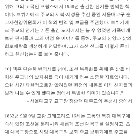
위해 그의 고국인 프랑스에서 1938년 출간한 전기를 번역한 책
이다. 브뤼기에르 주교의 시복·시성을 추진 중인 서울대교구 순
교자현양위원회가 이 책의 번역 및 보급을 주관했다. 브뤼기에
르 주교의 전기는 기존 출간 도서에서는 볼 수 없었던 가족에게
보낸 편지들과 그의 여정 속 이야기를 통해, 주교의 신앙과 삶의
희로애락을 생생하게 전달하며, 그가 조선 선교를 어떻게 준비
하고 헌신했는지를 보여 줍니다.
“이 책은 단순한 번역서를 넘어, 조선 복음화를 위해 온 삶을 바
치신 주교님의 발자취를 깊이 새기게 하는 소중한 자료입니다.
오랜 시간 제한적으로만 알려졌던 원전의 내용을 이제 신자들과
널리 나눌 수 있게 했다는 점에서 특별한 의미가 있습니다.”
- 서울대교구 교구장 정순택 대주교의 추천사 중에서
1832년 9월 9일 교황 그레고리오 16세는 그동안 북경 대목구에
속해 있던 조선을 분리시켜 새롭게 조선 대목구를 설정하고, 초
대 대목구장으로 시암 대목구의 보좌 주교 브뤼기에르 주교를