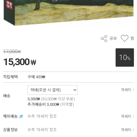
공유
찜
17,000
₩
10
%
15,300
₩
적립혜택
구매
459₩
자세히
배송
3,000₩
(30,000₩ 이상 무료)
추가배송비
3,000₩
(지역별)
해외배송
우측 '자세히' 참조
자세히
상품정보
우측 '자세히' 참조
자세히