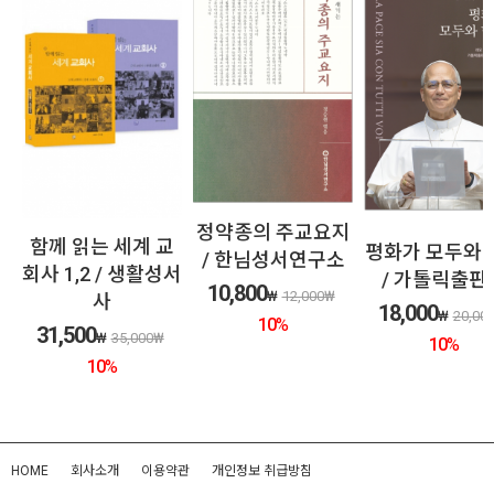
정약종의 주교요지
는 세계 교
한국천
평화가 모두와 함께
/ 한님성서연구소
 / 생활성서
한국
/ 가톨릭출판사
10,800
₩
12,000
₩
사
31,5
18,000
₩
20,000
₩
10
%
₩
35,000
₩
10
%
0
%
HOME
회사소개
이용약관
개인정보 취급방침