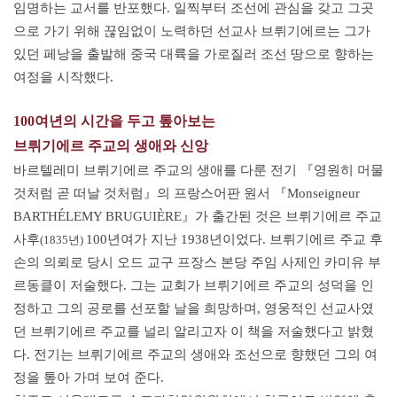
임명하는 교서를 반포했다. 일찍부터 조선에 관심을 갖고 그곳
으로 가기 위해 끊임없이 노력하던 선교사 브뤼기에르는 그가
있던 페낭을 출발해 중국 대륙을 가로질러 조선 땅으로 향하는
여정을 시작했다.
100여년의 시간을 두고 톺아보는
브뤼기에르 주교의 생애와 신앙
바르텔레미 브뤼기에르 주교의 생애를 다룬 전기 『영원히 머물
것처럼 곧 떠날 것처럼』의 프랑스어판 원서 『Monseigneur
BARTHÉLEMY BRUGUIÈRE』가 출간된 것은 브뤼기에르 주교
사후
100년여가 지난 1938년이었다.
브뤼기에르 주교 후
(1835년)
손의 의뢰로 당시 오드 교구 프장스 본당 주임 사제인 카미유 부
르동클이 저술했다.
그는 교회가 브뤼기에르 주교의 성덕을 인
정하고 그의 공로를 선포할 날을 희망하며, 영웅적인 선교사였
던 브뤼기에르 주교를 널리 알리고자 이 책을 저술했다고 밝혔
다. 전기는 브뤼기에르 주교의 생애와 조선으로 향했던 그의 여
정을 톺아 가며 보여 준다.