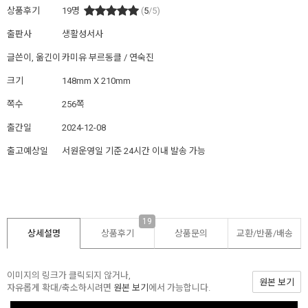
상품후기
19
명
(
5
/5)
출판사
생활성서사
글쓴이, 옮긴이
카미유 부르동클 / 연숙진
크기
148mm X 210mm
쪽수
256쪽
출간일
2024-12-08
출고예상일
서원운영일 기준 24시간 이내 발송 가능
19
상세설명
상품후기
상품문의
교환/반품/
배송
이미지의 링크가 클릭되지 않거나,
원본 보기
자유롭게 확대/축소하시려면
원본 보기
에서 가능합니다.