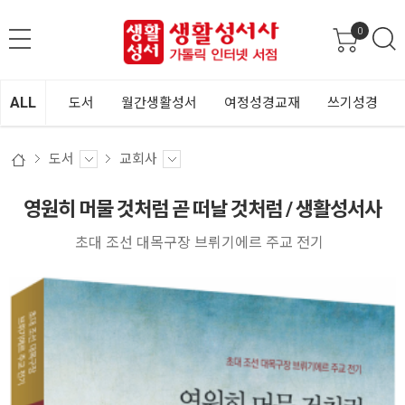
0
ALL
도서
월간생활성서
여정성경교재
쓰기성경
도서
교회사
영원히 머물 것처럼 곧 떠날 것처럼 / 생활성서사
초대 조선 대목구장 브뤼기에르 주교 전기