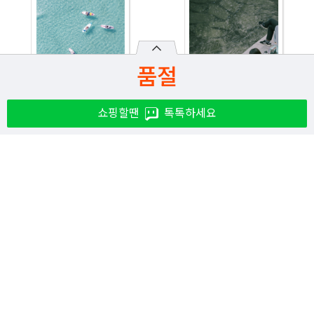
품절
쇼핑할땐
톡톡하세요
2026년 생활성서 8월호
2026년 생활성서 7월호
(낱권)
(낱권)
4,800
4,000
₩
₩