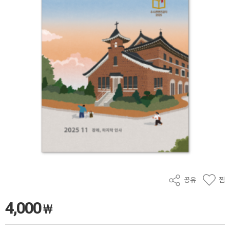
공유
찜
4,000
₩