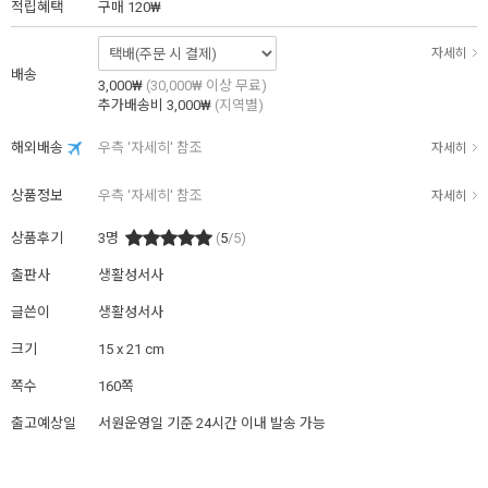
적립혜택
구매
120₩
자세히
배송
3,000₩
(30,000₩ 이상 무료)
추가배송비
3,000₩
(지역별)
해외배송
우측 '자세히' 참조
자세히
상품정보
우측 '자세히' 참조
자세히
상품후기
3
명
(
5
/5)
출판사
생활성서사
글쓴이
생활성서사
크기
15 x 21 cm
쪽수
160쪽
출고예상일
서원운영일 기준 24시간 이내 발송 가능