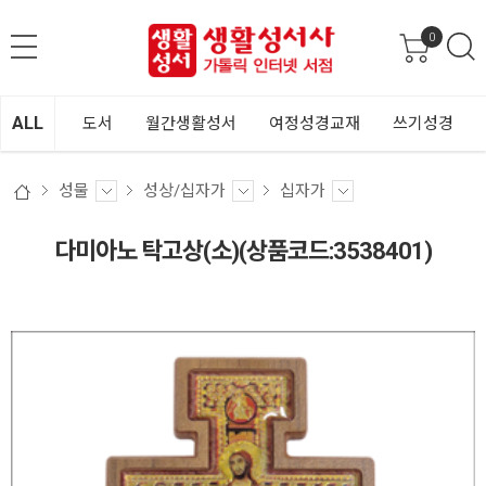
0
ALL
도서
월간생활성서
여정성경교재
쓰기성경
성물
성상/십자가
십자가
다미아노 탁고상(소)(상품코드:3538401)