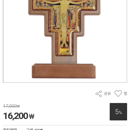
공유
찜
17,000
₩
5
%
16,200
₩