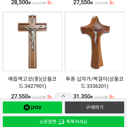
28,500
27,550
5
5
₩
30,000
₩
%
₩
29,000
₩
%
매듭벽고상(중)(상품코
투톤 십자가/벽걸이(상품코
드:3427901)
드:3336201)
27,550
31,350
5
5
₩
29,000
₩
%
₩
33,000
₩
%
구매하기
쇼핑할땐
톡톡하세요