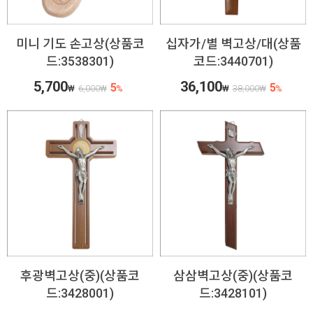
미니 기도 손고상(상품코
십자가/별 벽고상/대(상품
드:3538301)
코드:3440701)
5,700
36,100
5
5
₩
6,000
₩
%
₩
38,000
₩
%
후광벽고상(중)(상품코
삼삼벽고상(중)(상품코
드:3428001)
드:3428101)