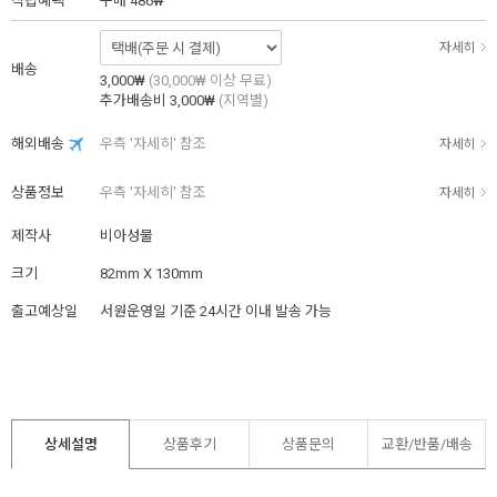
적립혜택
구매
486₩
자세히
배송
3,000₩
(30,000₩ 이상 무료)
추가배송비
3,000₩
(지역별)
해외배송
우측 '자세히' 참조
자세히
상품정보
우측 '자세히' 참조
자세히
제작사
비아성물
크기
82mm X 130mm
출고예상일
서원운영일 기준 24시간 이내 발송 가능
상세설명
상품후기
상품문의
교환/반품/
배송