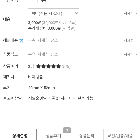
적립혜택
구매
114₩
자세히
배송
3,000₩
(30,000₩ 이상 무료)
추가배송비
3,000₩
(지역별)
해외배송
우측 '자세히' 참조
자세히
상품정보
우측 '자세히' 참조
자세히
상품후기
3
명
(
5
/5)
제작사
비아성물
크기
40mm X 52mm
출고예상일
서원운영일 기준 24시간 이내 발송 가능
3
상세설명
상품후기
상품문의
교환/반품/
배송