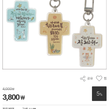
공유
찜
4,000
₩
5
%
3,800
₩