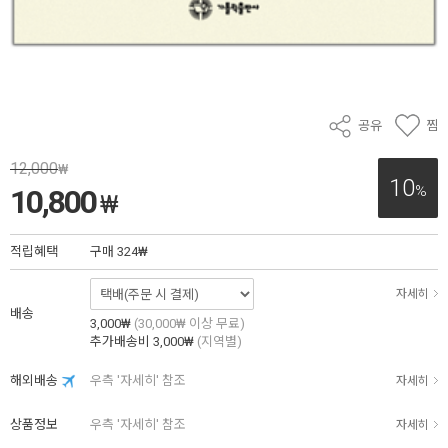
공유
찜
12,000
₩
10
%
10,800
₩
적립혜택
구매
324₩
자세히
배송
3,000₩
(30,000₩ 이상 무료)
추가배송비
3,000₩
(지역별)
해외배송
우측 '자세히' 참조
자세히
상품정보
우측 '자세히' 참조
자세히