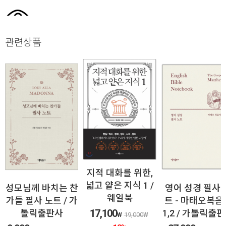
관련상품
지적 대화를 위한,
넓고 얕은 지식 1 /
성모님께 바치는 찬
영어 성경 필사 
웨일북
가들 필사 노트 / 가
트 - 마태오복음
17,100
톨릭출판사
1,2 / 가톨릭출
₩
19,000
₩