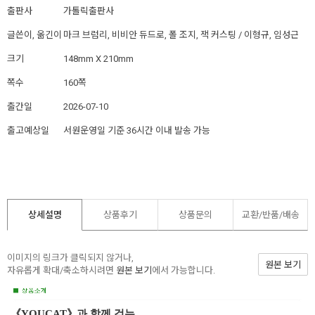
출판사
가톨릭출판사
글쓴이, 옮긴이
마크 브럼리, 비비안 듀드로, 폴 조지, 잭 커스팅 / 이형규, 임성근
크기
148mm X 210mm
쪽수
160쪽
출간일
2026-07-10
출고예상일
서원운영일 기준 36시간 이내 발송 가능
상세설명
상품후기
상품문의
교환/반품/
배송
이미지의 링크가 클릭되지 않거나,
원본 보기
자유롭게 확대/축소하시려면
원본 보기
에서 가능합니다.
《YOUCAT》과 함께 걷는