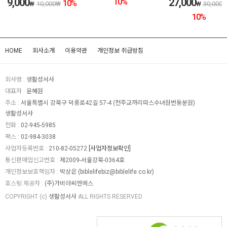
9,000
27,000
10
%
10
%
₩
10,000
₩
₩
30,000
10
%
HOME
회사소개
이용약관
개인정보 취급방침
회사명 :
생활성서사
대표자 :
윤혜원
주소 :
서울특별시 강북구 덕릉로42길 57-4 (천주교까리따스수녀원번동분원)
생활성서사
전화 :
02-945-5985
팩스 :
02-984-3038
사업자등록번호 :
210-82-05272
[사업자정보확인]
통신판매업신고번호 :
제2009-서울강북-0364호
개인정보보호책임자 :
박상은 (
biblelifebiz@biblelife.co.kr
)
호스팅 제공자 :
(주)가비아씨엔에스
COPYRIGHT (c)
생활성서사
ALL RIGHTS RESERVED.