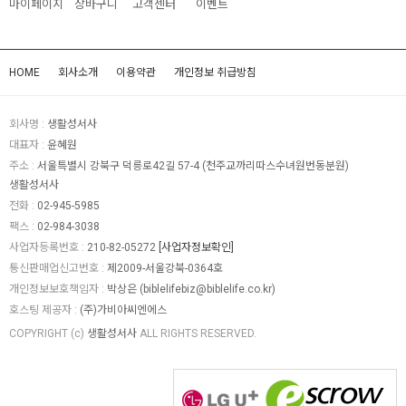
마이페이지
장바구니
고객센터
이벤트
HOME
회사소개
이용약관
개인정보 취급방침
회사명 :
생활성서사
대표자 :
윤혜원
주소 :
서울특별시 강북구 덕릉로42길 57-4 (천주교까리따스수녀원번동분원)
생활성서사
전화 :
02-945-5985
팩스 :
02-984-3038
사업자등록번호 :
210-82-05272
[사업자정보확인]
통신판매업신고번호 :
제2009-서울강북-0364호
개인정보보호책임자 :
박상은 (
biblelifebiz@biblelife.co.kr
)
호스팅 제공자 :
(주)가비아씨엔에스
COPYRIGHT (c)
생활성서사
ALL RIGHTS RESERVED.