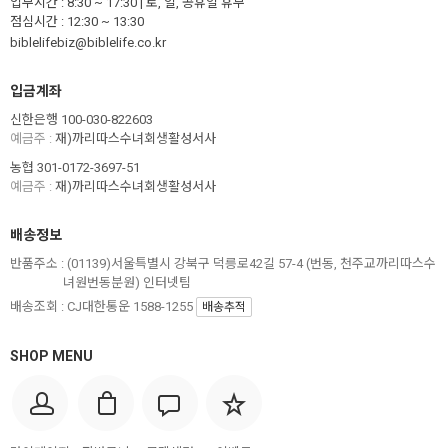
업무시간 : 8:30 ~ 17:30 | 토, 일, 공휴일 휴무
점심시간 : 12:30 ~ 13:30
biblelifebiz@biblelife.co.kr
입금계좌
신한은행 100-030-822603
예금주 :
재)까리따스수녀회생활성서사
농협 301-0172-3697-51
예금주 :
재)까리따스수녀회생활성서사
배송정보
반품주소 :
(01139)서울특별시 강북구 덕릉로42길 57-4 (번동, 천주교까리따스수
녀원번동분원) 인터넷팀
배송조회 : CJ대한통운 1588-1255
배송추적
SHOP MENU